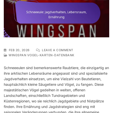
ON
FEB 20, 2026
LEAVE A COMMENT
SCHNEEEULE:
WINGSPAN VOGEL-KARTEN-DATENBANK
JAGDVERHALTEN,
LEBENSRAUM,
Schneeeulen sind bemerkenswerte Raubtiere, die einzigartig an
ERNÄHRUNG
ihre arktischen Lebensräume angepasst sind und spezialisierte
Jagdverhalten einsetzen, um eine Vielzahl von Beutetieren,
hauptsächlich kleine Säugetiere und Vögel, zu fangen. Diese
majestätischen Vögel gedeihen in weiten, offenen
Landschaften, einschließlich Tundragebieten und
Küstenregionen, wo sie reichlich Jagdgebiete und Nistplätze
finden. Ihre Ernährung und Jagdstrategien sind eng mit
saisonalen Veränderungen verbunden, die ihre allgemeine