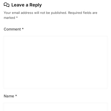
Leave a Reply
Your email address will not be published.
Required fields are
marked
*
Comment
*
Name
*