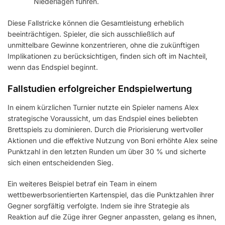
Niederlagen führen.
Diese Fallstricke können die Gesamtleistung erheblich
beeinträchtigen. Spieler, die sich ausschließlich auf
unmittelbare Gewinne konzentrieren, ohne die zukünftigen
Implikationen zu berücksichtigen, finden sich oft im Nachteil,
wenn das Endspiel beginnt.
Fallstudien erfolgreicher Endspielwertung
In einem kürzlichen Turnier nutzte ein Spieler namens Alex
strategische Voraussicht, um das Endspiel eines beliebten
Brettspiels zu dominieren. Durch die Priorisierung wertvoller
Aktionen und die effektive Nutzung von Boni erhöhte Alex seine
Punktzahl in den letzten Runden um über 30 % und sicherte
sich einen entscheidenden Sieg.
Ein weiteres Beispiel betraf ein Team in einem
wettbewerbsorientierten Kartenspiel, das die Punktzahlen ihrer
Gegner sorgfältig verfolgte. Indem sie ihre Strategie als
Reaktion auf die Züge ihrer Gegner anpassten, gelang es ihnen,