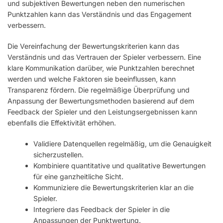
und subjektiven Bewertungen neben den numerischen
Punktzahlen kann das Verständnis und das Engagement
verbessern.
Die Vereinfachung der Bewertungskriterien kann das
Verständnis und das Vertrauen der Spieler verbessern. Eine
klare Kommunikation darüber, wie Punktzahlen berechnet
werden und welche Faktoren sie beeinflussen, kann
Transparenz fördern. Die regelmäßige Überprüfung und
Anpassung der Bewertungsmethoden basierend auf dem
Feedback der Spieler und den Leistungsergebnissen kann
ebenfalls die Effektivität erhöhen.
Validiere Datenquellen regelmäßig, um die Genauigkeit
sicherzustellen.
Kombiniere quantitative und qualitative Bewertungen
für eine ganzheitliche Sicht.
Kommuniziere die Bewertungskriterien klar an die
Spieler.
Integriere das Feedback der Spieler in die
Anpassungen der Punktwertung.