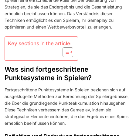
spielen eine entscheidende Rolle bei der Gestaltung von
Strategien, da sie das Endergebnis und die Gesamtleistung
erheblich beeinflussen können. Das Verständnis dieser
Techniken ermöglicht es den Spielern, ihr Gameplay zu
optimieren und einen Wettbewerbsvorteil zu erlangen.
Key sections in the article:
Was sind fortgeschrittene
Punktesysteme in Spielen?
Fortgeschrittene Punktesysteme in Spielen beziehen sich auf
ausgeklügelte Methoden zur Berechnung der Spielergebnisse,
die über die grundlegende Punkteakkumulation hinausgehen.
Diese Techniken verbessern das Gameplay, indem sie
strategische Elemente einführen, die das Ergebnis eines Spiels
erheblich beeinflussen können.