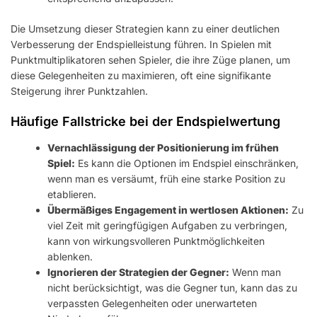
Die Umsetzung dieser Strategien kann zu einer deutlichen
Verbesserung der Endspielleistung führen. In Spielen mit
Punktmultiplikatoren sehen Spieler, die ihre Züge planen, um
diese Gelegenheiten zu maximieren, oft eine signifikante
Steigerung ihrer Punktzahlen.
Häufige Fallstricke bei der Endspielwertung
Vernachlässigung der Positionierung im frühen
Spiel:
Es kann die Optionen im Endspiel einschränken,
wenn man es versäumt, früh eine starke Position zu
etablieren.
Übermäßiges Engagement in wertlosen Aktionen:
Zu
viel Zeit mit geringfügigen Aufgaben zu verbringen,
kann von wirkungsvolleren Punktmöglichkeiten
ablenken.
Ignorieren der Strategien der Gegner:
Wenn man
nicht berücksichtigt, was die Gegner tun, kann das zu
verpassten Gelegenheiten oder unerwarteten