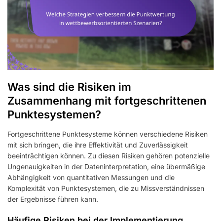
Was sind die Risiken im
Zusammenhang mit fortgeschrittenen
Punktesystemen?
Fortgeschrittene Punktesysteme können verschiedene Risiken
mit sich bringen, die ihre Effektivität und Zuverlässigkeit
beeinträchtigen können. Zu diesen Risiken gehören potenzielle
Ungenauigkeiten in der Dateninterpretation, eine übermäßige
Abhängigkeit von quantitativen Messungen und die
Komplexität von Punktesystemen, die zu Missverständnissen
der Ergebnisse führen kann.
Häufige Risiken bei der Implementierung