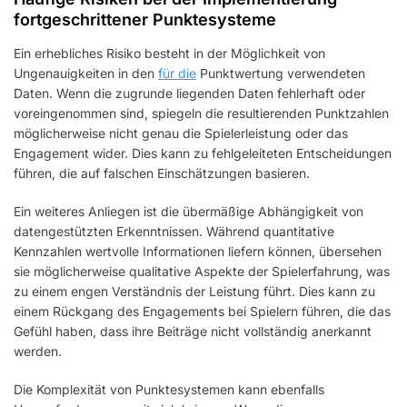
fortgeschrittener Punktesysteme
Ein erhebliches Risiko besteht in der Möglichkeit von
Ungenauigkeiten in den
für die
Punktwertung verwendeten
Daten. Wenn die zugrunde liegenden Daten fehlerhaft oder
voreingenommen sind, spiegeln die resultierenden Punktzahlen
möglicherweise nicht genau die Spielerleistung oder das
Engagement wider. Dies kann zu fehlgeleiteten Entscheidungen
führen, die auf falschen Einschätzungen basieren.
Ein weiteres Anliegen ist die übermäßige Abhängigkeit von
datengestützten Erkenntnissen. Während quantitative
Kennzahlen wertvolle Informationen liefern können, übersehen
sie möglicherweise qualitative Aspekte der Spielerfahrung, was
zu einem engen Verständnis der Leistung führt. Dies kann zu
einem Rückgang des Engagements bei Spielern führen, die das
Gefühl haben, dass ihre Beiträge nicht vollständig anerkannt
werden.
Die Komplexität von Punktesystemen kann ebenfalls