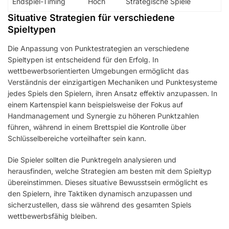
Endspiel-Timing
Hoch
Strategische Spiele
Situative Strategien für verschiedene
Spieltypen
Die Anpassung von Punktestrategien an verschiedene
Spieltypen ist entscheidend für den Erfolg. In
wettbewerbsorientierten Umgebungen ermöglicht das
Verständnis der einzigartigen Mechaniken und Punktesysteme
jedes Spiels den Spielern, ihren Ansatz effektiv anzupassen. In
einem Kartenspiel kann beispielsweise der Fokus auf
Handmanagement und Synergie zu höheren Punktzahlen
führen, während in einem Brettspiel die Kontrolle über
Schlüsselbereiche vorteilhafter sein kann.
Die Spieler sollten die Punktregeln analysieren und
herausfinden, welche Strategien am besten mit dem Spieltyp
übereinstimmen. Dieses situative Bewusstsein ermöglicht es
den Spielern, ihre Taktiken dynamisch anzupassen und
sicherzustellen, dass sie während des gesamten Spiels
wettbewerbsfähig bleiben.