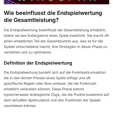
Wie beeinflusst die Endspielwertung
die Gesamtleistung?
Die Endspielwertung beeinflusst die Gesamtleistung erheblich,
indem sie das Endergebnis eines Spiels bestimmt. Sie macht oft
einen erheblichen Teil der Gesamtpunkte aus, was es für die
Spieler entscheidend macht, ihre Strategien in dieser Phase zu
verstehen und zu optimieren.
Definition der Endspielwertung
Die Endspielwertung bezieht sich auf die Punkteakkumulation,
die in den letzten Phasen eines Spiels erfolgt und oft
spezifische Regeln oder Boni umfasst, die die Punktzahl
erheblich verändern können. Diese Phase betont
typischerweise strategische Züge, die die Punkte basierend auf
dem aktuellen Spielzustand und den Positionen der Spieler
maximieren können.