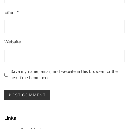
Email
*
Website
Save my name, email, and website in this browser for the
next time I comment.
Links