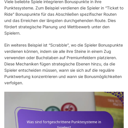
Viele beliebte Spiele integrieren Bonuspunkte in ihre
Punktesysteme. Zum Beispiel verdienen die Spieler in “Ticket to
Ride” Bonuspunkte für das Abschließen spezifischer Routen
und das Erreichen der längsten durchgehenden Route. Dies
fördert strategische Planung und Wettbewerb unter den
Spielern.
Ein weiteres Beispiel ist “Scrabble”, wo die Spieler Bonuspunkte
verdienen können, indem sie alle ihre Steine in einem Zug
verwenden oder Buchstaben auf Premiumfeldern platzieren.
Diese Mechaniken fügen strategische Ebenen hinzu, da die
Spieler entscheiden müssen, wann sie sich auf die reguläre
Punktwertung konzentrieren und wann sie Bonusmöglichkeiten
verfolgen.