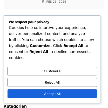
FEB 26, 2026
We respect your privacy
Cookies help us improve your experience,
deliver personalized content, and analyze
traffic. You can choose which cookies to allow
Rechtliches
by clicking
Customize
. Click
Accept All
to
consent or
Reject All
to decline non-essential
Kontakt aufnehmen
cookies.
Unsere Geschichte
Customize
Cookie-Richtlinie
Reject All
Allgemeine Geschäftsbedingungen
Ihre Privatsphäre
Accept All
Kategorien