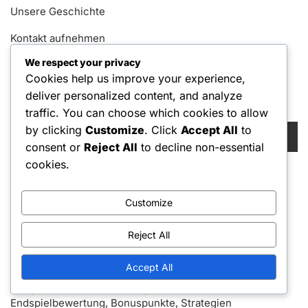
Unsere Geschichte
Kontakt aufnehmen
We respect your privacy
Durchsuchen
Cookies help us improve your experience,
deliver personalized content, and analyze
Suche
traffic. You can choose which cookies to allow
Search
by clicking
Customize
. Click
Accept All
to
for:
consent or
Reject All
to decline non-essential
cookies.
Neueste Beiträge
Customize
Punktzahlrechner für Einzelspieler: Mechaniken,
Strategien, Variationen
Reject All
Ozeanien Erweiterung Integration: Einrichtung,
Einzigartige Karten, Änderungen im Gameplay
Accept All
Fortgeschrittene Bewertungstechniken:
Endspielbewertung, Bonuspunkte, Strategien